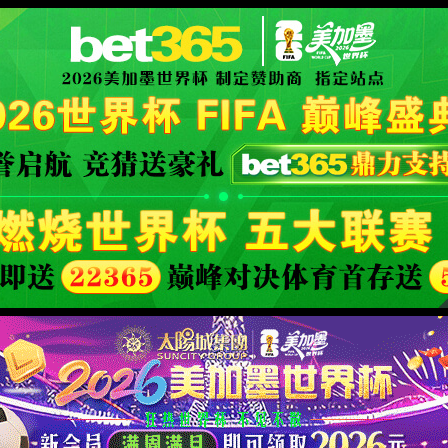
-Official website
认证食品
是青稞啊
时间：2022年08月26日
|
来源：
|
作者：
|
点击数：
618