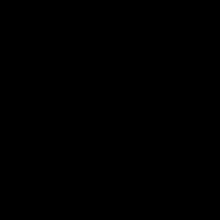
司
司
份有限公司
司
公司
限公司
公司
中心有限责任公司
限公司
限公司