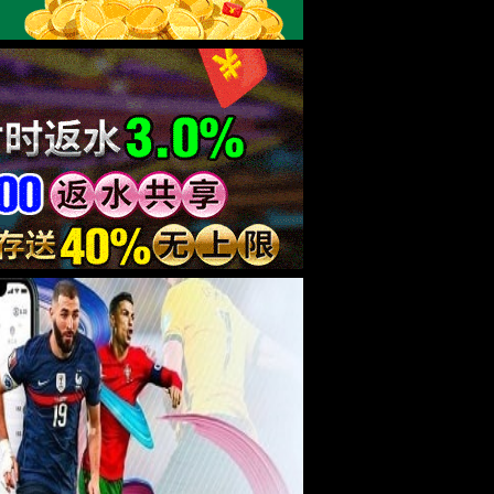

关注：
社会责任
社会公益