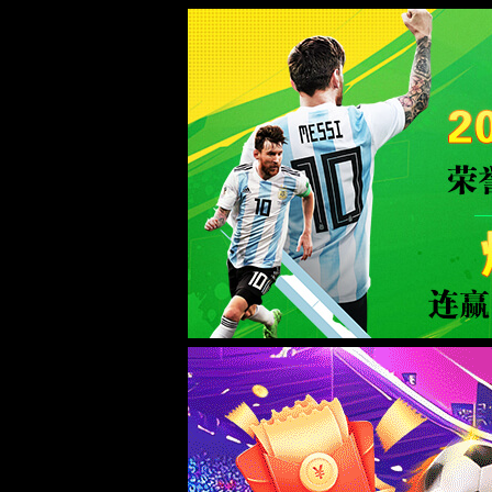
太阳成集团122ccvip(中国)游戏品牌公司
青稞产品
马家窑产品
敦煌产品
青稞原料粮食品
青稞休闲食品
青稞低GI