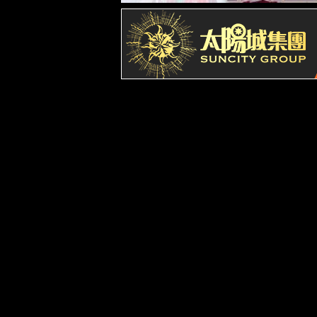
发展历程
企业荣誉
科技创新
人才发展
旗下公司